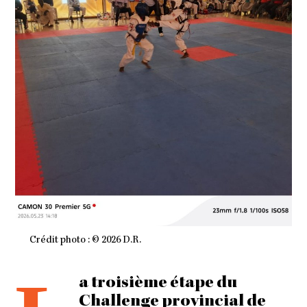
2
0
2
6
À
1
0
H
3
7
M
I
N
Crédit photo : © 2026 D.R.
a troisième étape du
Challenge provincial de