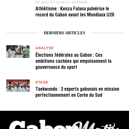
26 JUILLET 2026 À 14H46MIN
2
6
E
6
H
T
Athlétisme : Kenza Falana pulvérise le
J
2
2
record du Gabon avant les Mondiaux U20
U
3
0
I
M
2
L
I
6
L
N
À
DERNIERS ARTICLES
E
1
T
2
2
H
ANALYSE
0
2
2
2
Élections fédérales au Gabon : Ces
6
M
ambitions cachées qui empoisonnent la
À
I
1
N
gouvernance du sport
4
H
4
STAGE
8
M
Taekwondo : 3 experts gabonais en mission
I
perfectionnement en Corée du Sud
N