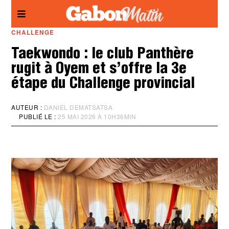
Panneau de gestion des cookies
CHALLENGE
Taekwondo : le club Panthère
rugit à Oyem et s’offre la 3e
étape du Challenge provincial
AUTEUR :
DANIEL DEMATSATSA
PUBLIÉ LE :
25 MAI 2026 À 10H36MIN
M
I
S
À
J
O
U
R
:
2
5
M
A
I