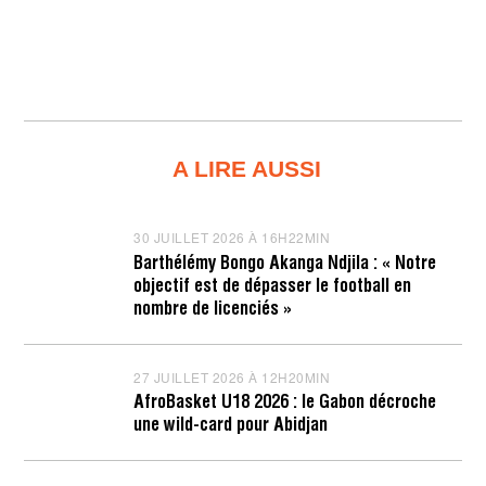
A LIRE AUSSI
30 JUILLET 2026 À 16H22MIN
3
0
Barthélémy Bongo Akanga Ndjila : « Notre
J
objectif est de dépasser le football en
U
I
nombre de licenciés »
L
L
E
T
27 JUILLET 2026 À 12H20MIN
2
2
7
AfroBasket U18 2026 : le Gabon décroche
0
J
une wild-card pour Abidjan
2
U
6
I
À
L
1
L