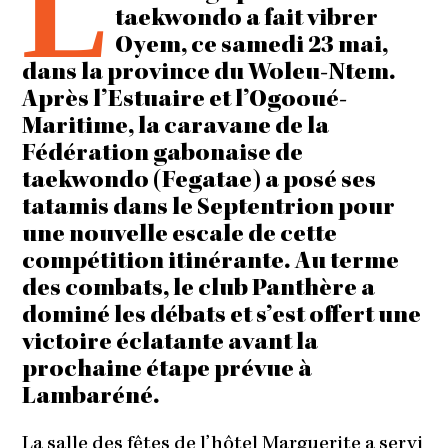
L
taekwondo a fait vibrer
Oyem, ce samedi 23 mai,
dans la province du Woleu-Ntem.
Après l’Estuaire et l’Ogooué-
Maritime, la caravane de la
Fédération gabonaise de
taekwondo (Fegatae) a posé ses
tatamis dans le Septentrion pour
une nouvelle escale de cette
compétition itinérante. Au terme
des combats, le club Panthère a
dominé les débats et s’est offert une
victoire éclatante avant la
prochaine étape prévue à
Lambaréné.
La salle des fêtes de l’hôtel Marguerite a servi